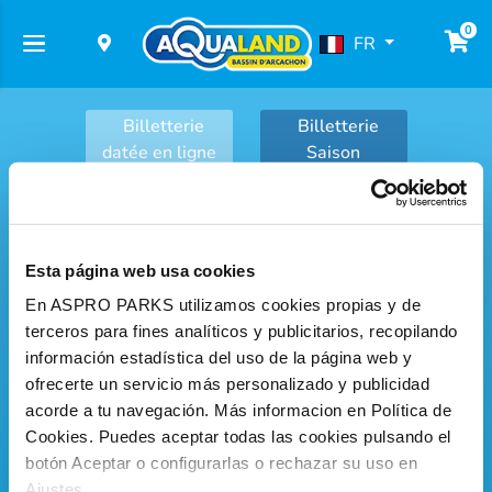
0
FR
Billetterie
Billetterie
datée en ligne
Saison
ACHETEZ
Esta página web usa cookies
VOS BILLETS
En ASPRO PARKS utilizamos cookies propias y de
terceros para fines analíticos y publicitarios, recopilando
información estadística del uso de la página web y
ofrecerte un servicio más personalizado y publicidad
acorde a tu navegación. Más informacion en Política de
Billet Malin
Cookies. Puedes aceptar todas las cookies pulsando el
LE BON PLAN!
botón Aceptar o configurarlas o rechazar su uso en
Dès 24,50 €
Ajustes.